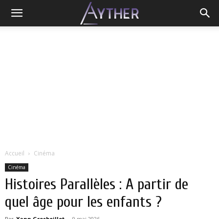
Accueil
Cinéma
Cinéma
Histoires Parallèles : A partir de
quel âge pour les enfants ?
Par
Yann Grosboillot
-
9 mai 2026