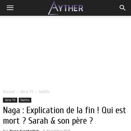
Accueil
Série TV
Netflix
Série TV
Netflix
Naga : Explication de la fin ! Qui est
mort ? Sarah & son père ?
Par
Yann Grosboillot
-
9 décembre 2023