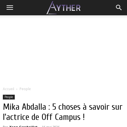
Accueil
People
People
Mika Abdalla : 5 choses à savoir sur
l’actrice de Off Campus !
Par
Yann Grosboillot
-
16 mai 2026