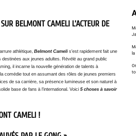
A
R SUR BELMONT CAMELI
L’ACTEUR DE
Ma
Ja
Ma
rrure athlétique,
Belmont Cameli
s’est rapidement fait une
la 
 destinées aux jeunes adultes. Révélé au grand public
On
ming, il incarne la nouvelle génération de talents à
to
 la comédie tout en assumant des rôles de jeunes premiers
ices de sa carrière, sa présence lumineuse et son naturel à
olide base de fans à l’international. Voici
5 choses à savoir
ONT CAMELI
!
SAUVÉS PAR LE GONG »