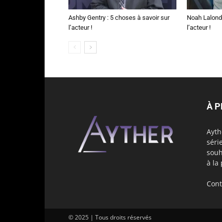
Ashby Gentry : 5 choses à savoir sur
Noah Lalonde
l’acteur !
l’acteur !
À 
Ayth
séri
souh
à la
Cont
© 2025 | Tous droits réservés