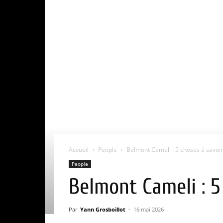
Accueil
People
Belmont Cameli : 5 choses à savoir 
People
Belmont Cameli : 5
Par
Yann Grosboillot
-
16 mai 2026