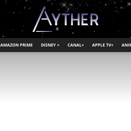
AMAZON PRIME
DISNEY +
CANAL+
APPLE TV+
ANI
Ayther