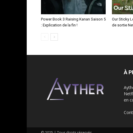
Power Book 3 Raising Kanan Saison 5
Our Sticky L
: Explication de la fin !
de sortie Net
À 
Aythe
Netf
en c
Cont
© 2025 | Tous droits réservés