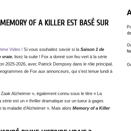
A
E MEMORY OF A KILLER EST BASÉ SUR
Po
de
Ou
rime Video !
Si vous souhaitez savoir si la
Saison 1 de
Ne
e vraie
,
lisez la suite ! Fox a donné son feu vert à la série
son 2025-2026, avec Patrick Dempsey dans le rôle principal.
Ou
s programmes de Fox aux annonceurs, qui s’est tenue lundi à
De Zaak Alzheimer », également connu sous le titre « La
a série est un « thriller dramatique sur un tueur à gages
la maladie d’Alzheimer ». Mais alors
Memory of a Killer