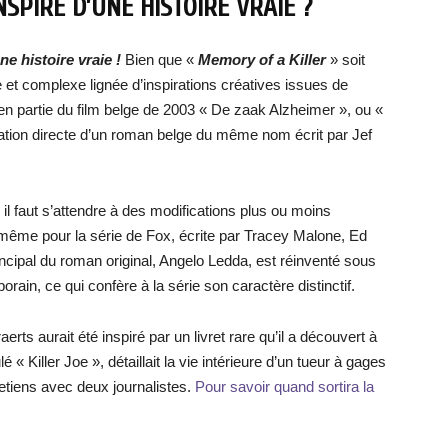
NSPIRÉ D’UNE HISTOIRE VRAIE ?
e histoire vraie !
Bien que «
Memory of a Killer
» soit
gue et complexe lignée d’inspirations créatives issues de
 en partie du film belge de 2003 « De zaak Alzheimer », ou «
ation directe d’un roman belge du même nom écrit par Jef
il faut s’attendre à des modifications plus ou moins
 de même pour la série de Fox, écrite par Tracey Malone, Ed
ncipal du roman original, Angelo Ledda, est réinventé sous
rain, ce qui confère à la série son caractère distinctif.
rts aurait été inspiré par un livret rare qu’il a découvert à
 « Killer Joe », détaillait la vie intérieure d’un tueur à gages
retiens avec deux journalistes.
Pour savoir quand sortira la