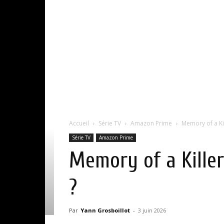
Accueil
Série TV
Amazon Prime
Memory of a Kill
Série TV
Amazon Prime
Memory of a Killer 
?
Par
Yann Grosboillot
-
3 juin 2026