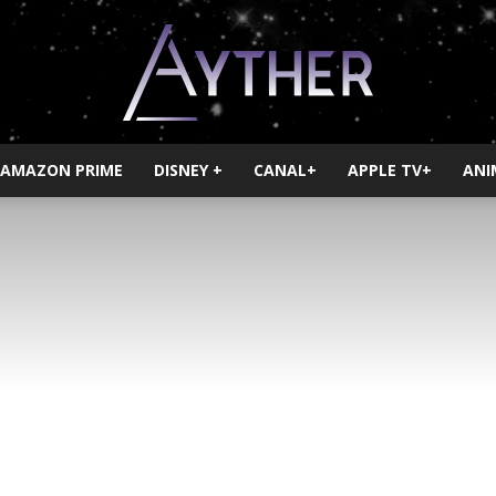
AMAZON PRIME
DISNEY +
CANAL+
APPLE TV+
ANI
Ayther