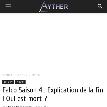
Accueil
Série TV
Netflix
Série TV
Netflix
Falco Saison 4 : Explication de la fin
! Qui est mort ?
Par
Yann Grosboillot
-
3 juin 2026