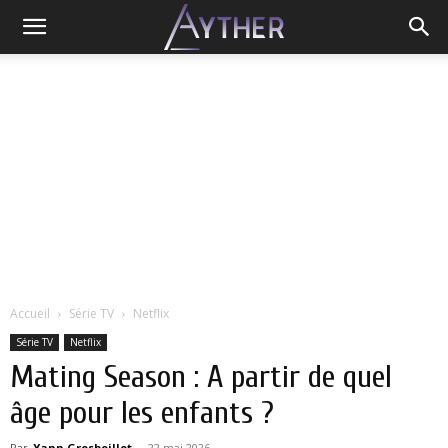
Accueil
Série TV
Netflix
Série TV
Netflix
Mating Season : A partir de quel
âge pour les enfants ?
Par
Yann Grosboillot
-
22 mai 2026