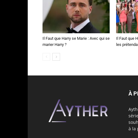
Il Faut que Harry se Marie : Avec qui se
Il Faut que H
marier Harry ?
les prétenda
À 
Ayth
séri
souh
à la