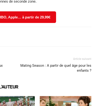
ennes de seconde zone.
 HBO, Apple… à partir de 29,99€
X
WhatsApp
Email
Article suivant
ux
Mating Season : A partir de quel âge pour les
enfants ?
L'AUTEUR