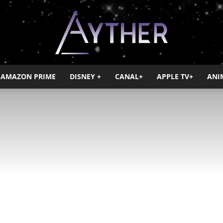
AMAZON PRIME
DISNEY +
CANAL+
APPLE TV+
ANI
Ayther