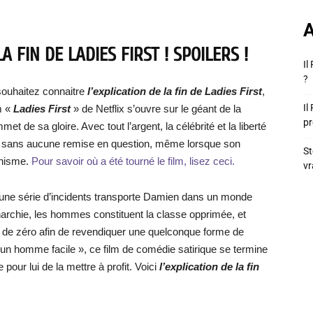
A
A FIN DE LADIES FIRST ! SPOILERS !
Il
?
ouhaitez connaitre
l’explication de la fin de Ladies F
irst
,
Il
lm «
Ladies First
» de Netflix s’ouvre sur le géant de la
pr
 de sa gloire. Avec tout l’argent, la célébrité et la liberté
ie sans aucune remise en question, même lorsque son
St
chisme.
Pour savoir où a été tourné le film, lisez ceci.
vr
ar une série d’incidents transporte Damien dans un monde
narchie, les hommes constituent la classe opprimée, et
r de zéro afin de revendiquer une quelconque forme de
as un homme facile », ce film de comédie satirique se termine
our lui de la mettre à profit. Voici
l’explication de la fin