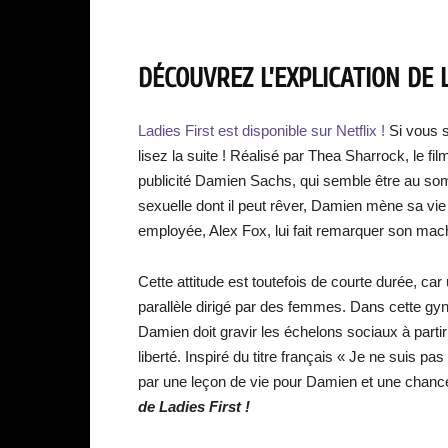
DÉCOUVREZ L’EXPLICATION DE L
Ladies First est disponible sur Netflix !
Si vous s
lisez la suite ! Réalisé par Thea Sharrock, le fi
publicité Damien Sachs, qui semble être au sommet
sexuelle dont il peut rêver, Damien mène sa v
employée, Alex Fox, lui fait remarquer son ma
Cette attitude est toutefois de courte durée, c
parallèle dirigé par des femmes. Dans cette gy
Damien doit gravir les échelons sociaux à parti
liberté. Inspiré du titre français « Je ne suis p
par une leçon de vie pour Damien et une chance p
de Ladies First !