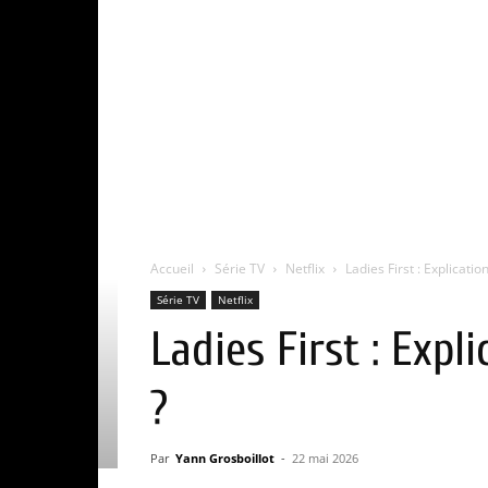
Accueil
Série TV
Netflix
Ladies First : Explicatio
Série TV
Netflix
Ladies First : Expli
?
Par
Yann Grosboillot
-
22 mai 2026