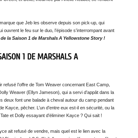
 remarque que Jeb les observe depuis son pick-up, qui
qui ouvrent le feu sur le duo, l’épisode s’interrompant avant
in de la Saison 1 de Marshals A Yellowstone Story !
 SAISON 1 DE MARSHALS A
oir refusé l’offre de Tom Weaver concernant East Camp,
, Dolly Weaver (Ellyn Jameson), qui a servi d’appât dans la
es deux font une balade à cheval autour du camp pendant
e Kayce, pêcher. L’un d’entre eux est-il en sécurité, ou la
Tate et Dolly essayant d’éliminer Kayce ? Qui sait !
 ait refusé de vendre, mais quel est le lien avec la