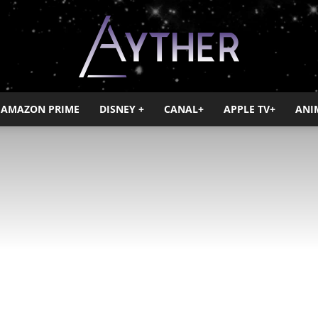
AMAZON PRIME
DISNEY +
CANAL+
APPLE TV+
ANI
Ayther