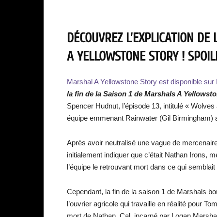
DÉCOUVREZ L’EXPLICATION DE 
A YELLOWSTONE STORY ! SPOIL
Marshal A Yellowstone Story est disponible su
la fin de la Saison 1 de Marshals A Yellowsto
Spencer Hudnut, l’épisode 13, intitulé « Wolve
équipe emmenant Rainwater (Gil Birmingham) au
Après avoir neutralisé une vague de mercenaire
initialement indiquer que c’était Nathan Irons,
l’équipe le retrouvant mort dans ce qui semblait 
Cependant, la fin de la saison 1 de Marshals bo
l’ouvrier agricole qui travaille en réalité pour To
mort de Nathan. Cal, incarné par Logan Marshall