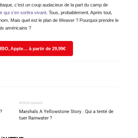
attaque, c’est un coup audacieux de la part du camp de
r qui s’en sortira vivant
. Tous, probablement. Après tout,
om. Mais quel est le plan de Weaver ? Pourquoi prendre le
ls américains ?
 HBO, Apple… à partir de 29,99€
X
WhatsApp
Email
Article suivant
 ?
Marshals A Yellowstone Story : Qui a tenté de
tuer Rainwater ?