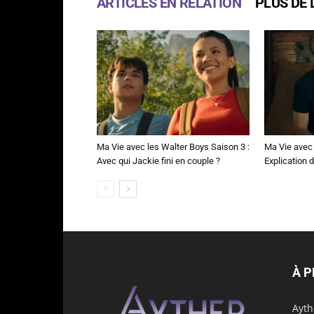
ARTICLES EN RELATION
PLUS DE 
Ma Vie avec les Walter Boys Saison 3 :
Ma Vie avec 
Avec qui Jackie fini en couple ?
Explication de
À 
Ayth