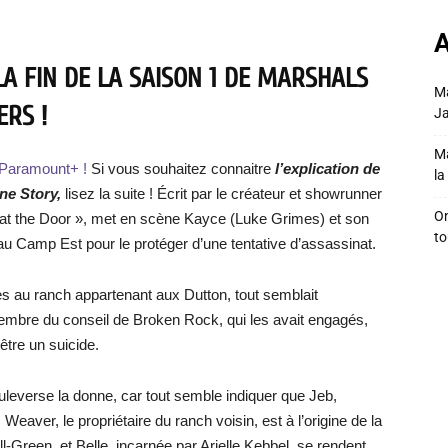
A
LA FIN DE LA SAISON 1 DE MARSHALS
Ma
ERS !
Ja
Ma
r Paramount+ !
Si vous souhaitez connaitre
l’explication de
la 
ne Story,
lisez la suite ! Écrit par le créateur et showrunner
On
s at the Door », met en scène Kayce (Luke Grimes) et son
to
 Camp Est pour le protéger d’une tentative d’assassinat.
s au ranch appartenant aux Dutton, tout semblait
 membre du conseil de Broken Rock, qui les avait engagés,
être un suicide.
uleverse la donne, car tout semble indiquer que Jeb,
m Weaver, le propriétaire du ranch voisin, est à l’origine de la
-Green, et Belle, incarnée par Arielle Kebbel, se rendent