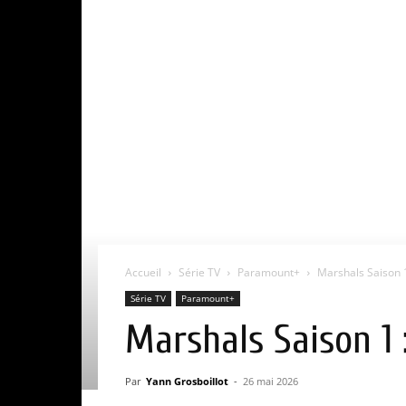
Accueil
Série TV
Paramount+
Marshals Saison 1 
Série TV
Paramount+
Marshals Saison 1 :
Par
Yann Grosboillot
-
26 mai 2026