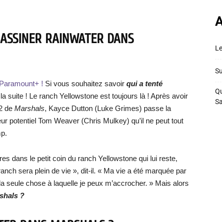
A
SASSINER RAINWATER DANS
Le
Su
r Paramount+ !
Si vous souhaitez savoir
qui a tenté
Qu
 la suite ! Le ranch Yellowstone est toujours là ! Après avoir
S
12 de
Marshals
, Kayce Dutton (Luke Grimes) passe la
teur potentiel Tom Weaver (Chris Mulkey) qu’il ne peut tout
mp.
 dans le petit coin du ranch Yellowstone qui lui reste,
anch sera plein de vie », dit-il. « Ma vie a été marquée par
a seule chose à laquelle je peux m’accrocher. » Mais alors
shals ?