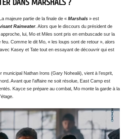
ATER DANS MARSHALS ?
La majeure partie de la finale de «
Marshals
» est
visant Rainwater
. Alors que le discours du président de
pproche, lui, Mo et Miles sont pris en embuscade sur la
e feu. Comme le dit Mo, « les loups sont de retour », alors
vec Kasey et Tate tout en essayant de découvrir qui est
er municipal Nathan Irons (Gary Nohealii), vient à l’esprit,
 mord. Avant que l’affaire ne soit résolue, East Camp est
mentés. Kayce se prépare au combat, Mo monte la garde à la
’étage.