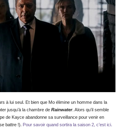
urs à lui seul. Et bien que Mo élimine un homme dans la
ter jusqu’à la chambre de
Rainwater
. Alors qu’il semble
uipe de Kayce abandonne sa surveillance pour venir en
e battre !).
Pour savoir quand sortira la saison 2, c’est ici.