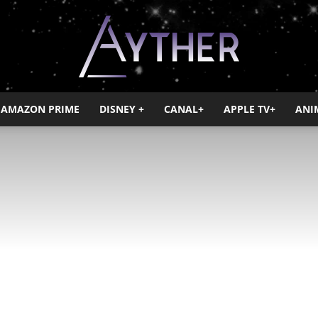
AMAZON PRIME
DISNEY +
CANAL+
APPLE TV+
ANI
Ayther