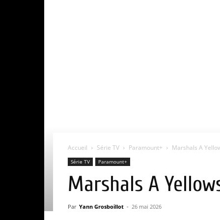
Accueil
Série TV
Paramount+
Marshals A Yellow
Série TV
Paramount+
Marshals A Yellows
Par
Yann Grosboillot
-
26 mai 2026