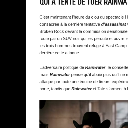
QUI A TENTÉ DE TUER RAINW
C’est maintenant l’heure du clou du spectacle ! 
consacrée à la dernière tentative
d’assassinat 
Broken Rock devant la commission sénatoriale a
route par un SUV noir qui les percute et ouvre l
les trois hommes trouvent refuge à East Camp a
derrière cette attaque.
L’adversaire politique de
Rainwater
, le conseill
mais
Rainwater
pense qu’il aboie plus qu’il ne
attaqué par toute une équipe de tireurs expéri
porte, tandis que
Rainwater
et Tate s’arment à l