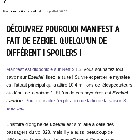
?
Par
Yann Grosboillot
-
6 juillet 2022
DÉCOUVREZ POURQUOI MANIFEST A
FAIT DE EZEKIEL QUELQU’UN DE
DIFFÉRENT ! SPOILERS !
Manifest est disponible sur Netflix !
Si vous souhaitez tout
savoir sur
Ezekiel
, lisez la suite ! Suivre et percer le mystère
est l’attrait principal qui a attiré 10,4 millions de téléspectateurs
au début de la saison 1. Et l’un de ces mystères est
Ezekiel
Landon
.
Pour connaitre l’explication de la fin de la saison 3,
lisez ceci.
L’histoire d’origine de
Ezekiel
est similaire à celle des
passagers du vol 828, mais il y a aussi beaucoup de
différences flagrantes. Il n’apparaît pas à l’écran avant