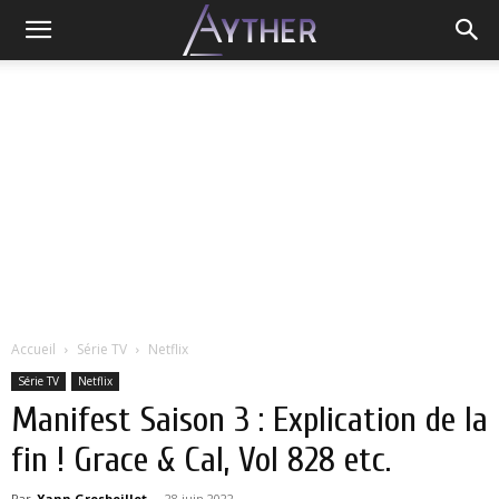
Accueil
Série TV
Netflix
Série TV
Netflix
Manifest Saison 3 : Explication de la
fin ! Grace & Cal, Vol 828 etc.
Par
Yann Grosboillot
-
28 juin 2022