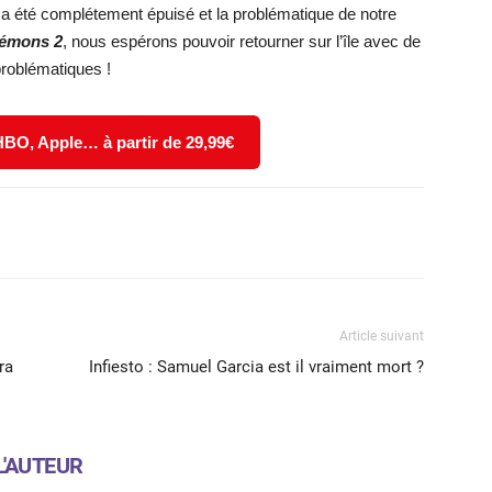
e a été complétement épuisé et la problématique de notre
Démons 2
, nous espérons pouvoir retourner sur l’île avec de
roblématiques !
 HBO, Apple… à partir de 29,99€
X
WhatsApp
Email
Article suivant
ra
Infiesto : Samuel Garcia est il vraiment mort ?
L'AUTEUR