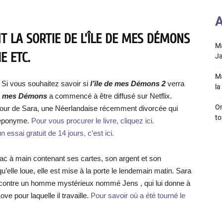
A
T LA SORTIE DE L’ÎLE DE MES DÉMONS
Ma
E ETC.
Ja
Ma
Si vous souhaitez savoir si
l’île de mes Démons
2
verra
la 
de mes Démons
a commencé à être diffusé sur Netflix.
On
autour de Sara, une Néerlandaise récemment divorcée qui
to
e éponyme.
Pour vous procurer le livre, cliquez ici.
 essai gratuit de 14 jours, c’est ici.
sac à main contenant ses cartes, son argent et son
u’elle loue, elle est mise à la porte le lendemain matin. Sara
 rencontre un homme mystérieux nommé Jens , qui lui donne à
e pour laquelle il travaille.
Pour savoir où a été tourné le