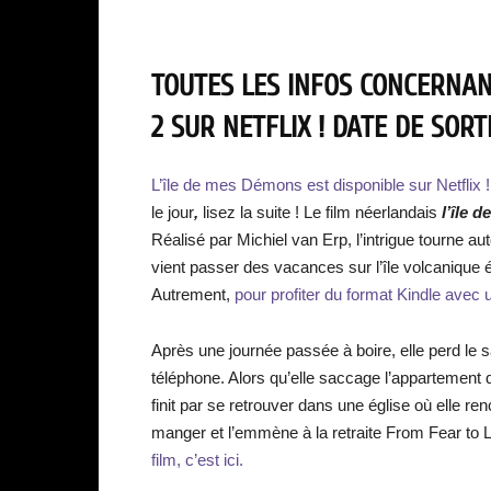
TOUTES LES INFOS CONCERNAN
2 SUR NETFLIX ! DATE DE SORTI
L’île de mes Démons est disponible sur Netflix !
le jour
,
lisez la suite ! Le film néerlandais
l’île 
Réalisé par Michiel van Erp, l’intrigue tourne 
vient passer des vacances sur l’île volcaniqu
Autrement,
pour profiter du format Kindle avec un
Après une journée passée à boire, elle perd le 
téléphone. Alors qu’elle saccage l’appartement q
finit par se retrouver dans une église où elle
manger et l’emmène à la retraite From Fear to Lov
film, c’est ici.