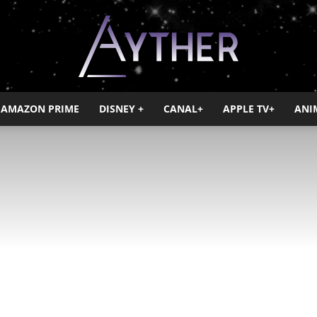
AMAZON PRIME
DISNEY +
CANAL+
APPLE TV+
ANI
Ayther