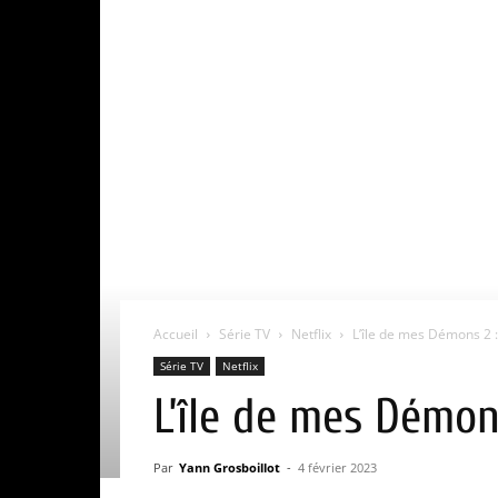
Accueil
Série TV
Netflix
L’île de mes Démons 2 : 
Série TV
Netflix
L’île de mes Démons
Par
Yann Grosboillot
-
4 février 2023