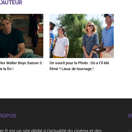
L'AUTEUR
les Walter Boys Saison 3 :
On sourit pour la Photo : Où a t’il été
 la fin !
filmé ? Lieux de tournage !
PROPOS
S
er.fr est un site dédié à l'actualité du cinéma et des