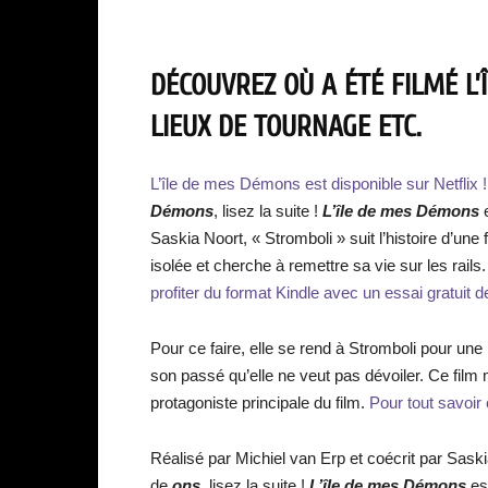
DÉCOUVREZ OÙ A ÉTÉ FILMÉ L’
LIEUX DE TOURNAGE ETC.
L’île de mes Démons est disponible sur Netflix !
Démons
, lisez la suite !
L’île de mes Démons
e
Saskia Noort, « Stromboli » suit l’histoire d’u
isolée et cherche à remettre sa vie sur les rails
profiter du format Kindle avec un essai gratuit de 
Pour ce faire, elle se rend à Stromboli pour une 
son passé qu’elle ne veut pas dévoiler. Ce film
protagoniste principale du film.
Pour tout savoir c
Réalisé par Michiel van Erp et coécrit par Sas
de
ons
, lisez la suite !
L’île de mes Démons
est