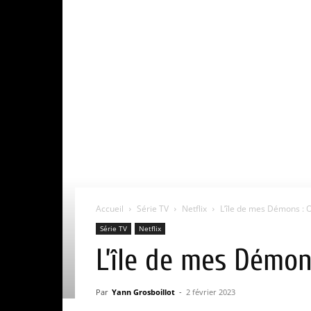
Accueil
Série TV
Netflix
L’île de mes Démons : Où 
Série TV
Netflix
L’île de mes Démons
Par
Yann Grosboillot
-
2 février 2023