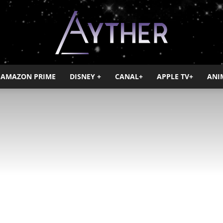
AMAZON PRIME
DISNEY +
CANAL+
APPLE TV+
ANI
Ayther