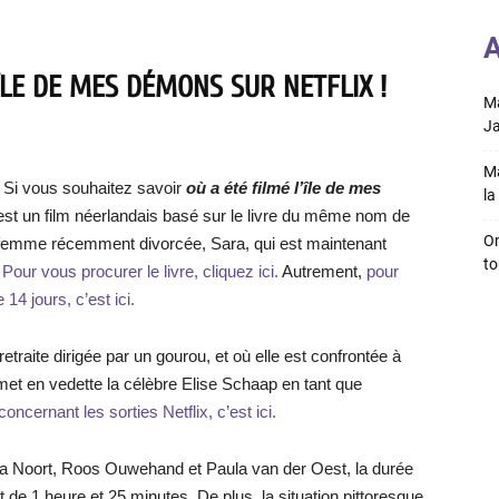
A
ÎLE DE MES DÉMONS SUR NETFLIX !
Ma
Ja
Ma
Si vous souhaitez savoir
où a été filmé l’île de mes
la 
st un film néerlandais basé sur le livre du même nom de
On
ne femme récemment divorcée, Sara, qui est maintenant
to
.
Pour vous procurer le livre, cliquez ici.
Autrement,
pour
14 jours, c’est ici.
retraite dirigée par un gourou, et où elle est confrontée à
 met en vedette la célèbre Elise Schaap en tant que
oncernant les sorties Netflix, c’est ici.
kia Noort, Roos Ouwehand et Paula van der Oest, la durée
 de 1 heure et 25 minutes. De plus, la situation pittoresque