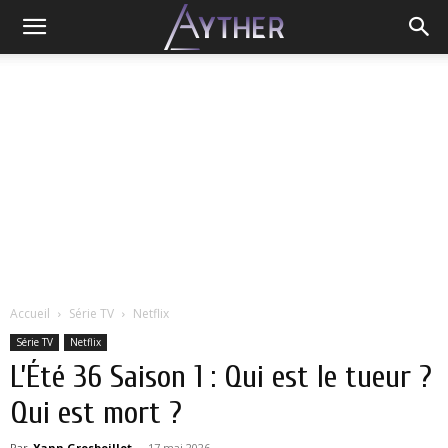
Accueil
Série TV
Netflix
Série TV
Netflix
L’Été 36 Saison 1 : Qui est le tueur ?
Qui est mort ?
Par
Yann Grosboillot
-
17 mai 2026