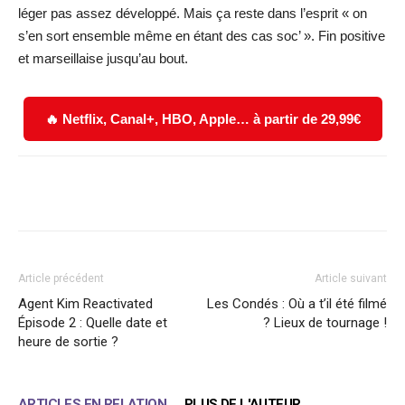
léger pas assez développé. Mais ça reste dans l’esprit « on
s’en sort ensemble même en étant des cas soc’ ». Fin positive
et marseillaise jusqu’au bout.
🔥 Netflix, Canal+, HBO, Apple… à partir de 29,99€
Facebook
X
WhatsApp
Email
Article précédent
Article suivant
Agent Kim Reactivated
Les Condés : Où a t’il été filmé
Épisode 2 : Quelle date et
? Lieux de tournage !
heure de sortie ?
ARTICLES EN RELATION
PLUS DE L'AUTEUR