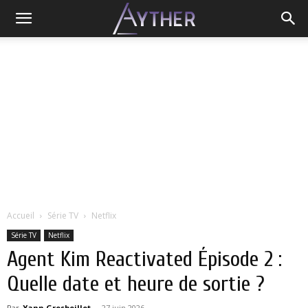
Accueil
Série TV
Netflix
Série TV
Netflix
Agent Kim Reactivated Épisode 2 :
Quelle date et heure de sortie ?
Par
Yann Grosboillot
-
27 juin 2026