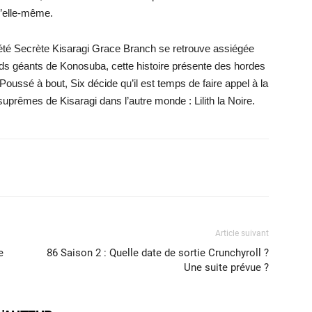
d’elle-même.
ciété Secrète Kisaragi Grace Branch se retrouve assiégée
ds géants de Konosuba, cette histoire présente des hordes
Poussé à bout, Six décide qu’il est temps de faire appel à la
suprêmes de Kisaragi dans l’autre monde : Lilith la Noire.
X
WhatsApp
Email
Article suivant
e
86 Saison 2 : Quelle date de sortie Crunchyroll ?
Une suite prévue ?