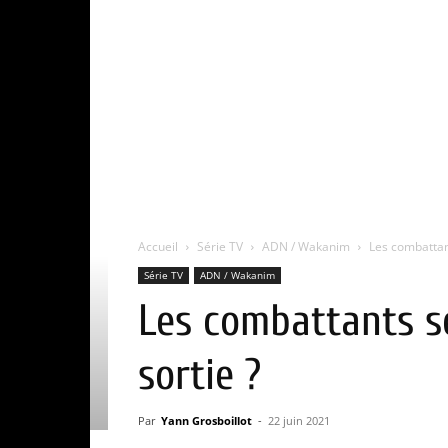
Accueil
Série TV
ADN / Wakanim
Les combattant
Série TV
ADN / Wakanim
Les combattants se
sortie ?
Par
Yann Grosboillot
-
22 juin 2021