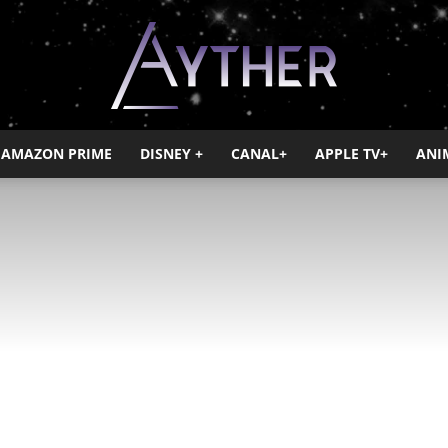
AMAZON PRIME
DISNEY +
CANAL+
APPLE TV+
ANI
Ayther