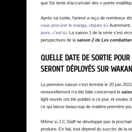
que Six tente d’accumuler des « points maléfiqu
Après sa sortie, l’animé a reçu de nombreux él
vous procurer le manga, cliquez ici.
Autrement,
jours, c’est ici.
La saison 1 de la série s’est ré
perspectives de la
saison 2 de Les combattan
QUELLE DATE DE SORTIE POUR
SERONT DÉPLOYÉS SUR WAKAN
La première saison s’est terminé le 20 juin 20
renouvellement n’a été faite concernant la
sais
light novels ont été publiés à ce jour, et seule
ce qui laisse beaucoup de matière première pou
Même si J.C.Staff ne développe pas la prochaine 
produire. En fait, tout dépend du succès de la s