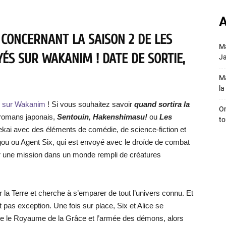
A
 CONCERNANT LA SAISON 2 DE LES
Ma
S SUR WAKANIM ! DATE DE SORTIE,
Ja
Ma
la 
le sur Wakanim
! Si vous souhaitez savoir
quand sortira la
On
e romans japonais,
Sentouin, Hakenshimasu!
ou
Les
to
ekai avec des éléments de comédie, de science-fiction et
-gou ou Agent Six, qui est envoyé avec le droïde de combat
our une mission dans un monde rempli de créatures
r la Terre et cherche à s’emparer de tout l’univers connu. Et
t pas exception. Une fois sur place, Six et Alice se
re le Royaume de la Grâce et l’armée des démons, alors