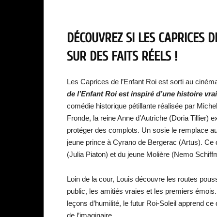
DÉCOUVREZ SI LES CAPRICES D
SUR DES FAITS RÉELS !
Les Caprices de l’Enfant Roi est sorti au cinéma
de l’Enfant Roi est inspiré d’une histoire vra
comédie historique pétillante réalisée par Michel
Fronde, la reine Anne d’Autriche (Doria Tillier) e
protéger des complots. Un sosie le remplace au
jeune prince à Cyrano de Bergerac (Artus). Ce de
(Julia Piaton) et du jeune Molière (Nemo Schiff
Loin de la cour, Louis découvre les routes pouss
public, les amitiés vraies et les premiers émois
leçons d’humilité, le futur Roi-Soleil apprend ce
de l’imaginaire.