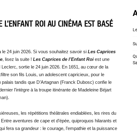
A
E L’ENFANT ROI
AU CINÉMA EST BASÉ
Le
Su
 le 24 juin 2026. Si vous souhaitez savoir si
Les Caprices
Qu
ie
, lisez la suite !
Les Caprices de l’Enfant Roi
est une
S
 Leclerc, sortie le 24 juin 2026. En 1651, au cœur de la
xfiltre son fils Louis, un adolescent capricieux, pour le
 palais tandis que D’Artagnan (Franck Dubosc) confie le
rnier l’intègre à la troupe itinérante de Madeleine Béjart
man).
iéreuses, les répétitions théâtrales endiablées, les rires du
. Entre aventures de cape et d’épée, quiproquos hilarants et
 qui fera sa grandeur : le courage, l’empathie et la puissance