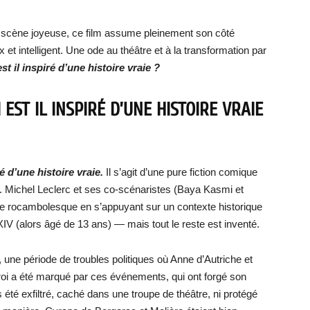
n scène joyeuse, ce film assume pleinement son côté
x et intelligent. Une ode au théâtre et à la transformation par
t il inspiré d’une histoire vraie ?
 EST IL INSPIRÉ D’UNE HISTOIRE VRAIE
é d’une histoire vraie.
Il s’agit d’une pure fiction comique
e. Michel Leclerc et ses co-scénaristes (Baya Kasmi et
re rocambolesque en s’appuyant sur un contexte historique
XIV (alors âgé de 13 ans) — mais tout le reste est inventé.
, une période de troubles politiques où Anne d’Autriche et
 roi a été marqué par ces événements, qui ont forgé son
 été exfiltré, caché dans une troupe de théâtre, ni protégé