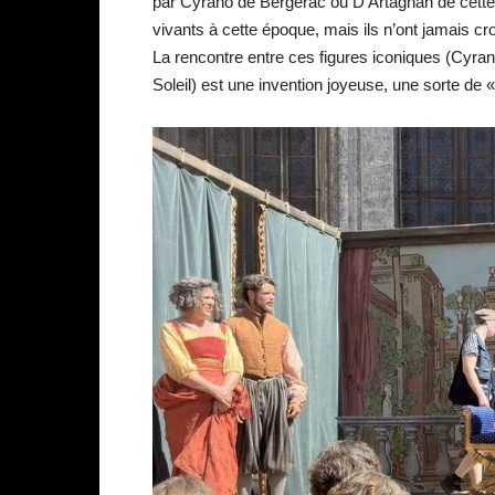
par Cyrano de Bergerac ou D’Artagnan de cette 
vivants à cette époque, mais ils n’ont jamais cr
La rencontre entre ces figures iconiques (Cyrano
Soleil) est une invention joyeuse, une sorte de 