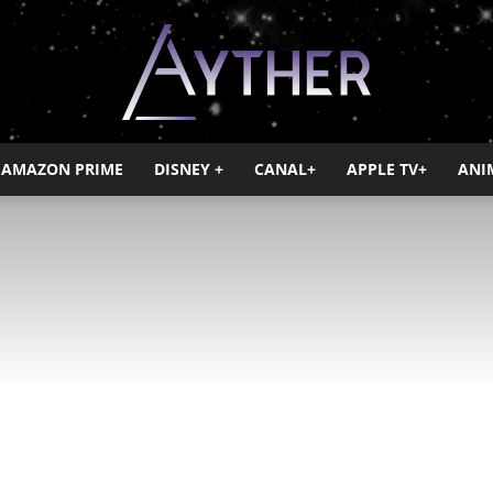
AMAZON PRIME
DISNEY +
CANAL+
APPLE TV+
ANI
Ayther