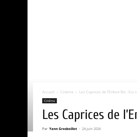
Accueil
Cinéma
Les Caprices de l’Enfant Roi : Est c
Cinéma
Les Caprices de l’E
Par
Yann Grosboillot
-
24 juin 2026