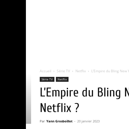
Accueil
Série TV
Netflix
L’Empire du Bling New Yo
Série TV
Netflix
L’Empire du Bling 
Netflix ?
Par
Yann Grosboillot
-
20 janvier 2023