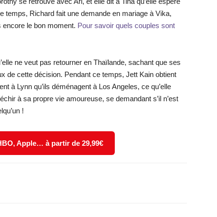
thy se retrouve avec Ari, et elle dit à Tina qu’elle espère
 ce temps, Richard fait une demande en mariage à Vika,
as encore le bon moment.
Pour savoir quels couples sont
’elle ne veut pas retourner en Thaïlande, sachant que ses
x de cette décision. Pendant ce temps, Jett Kain obtient
ent à Lynn qu’ils déménagent à Los Angeles, ce qu’elle
échir à sa propre vie amoureuse, se demandant s’il n’est
lqu’un !
 HBO, Apple… à partir de 29,99€
X
WhatsApp
Email