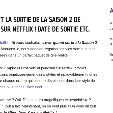
A
 LA SORTIE DE LA SAISON 2 DE
Ma
SUR NETFLIX ! DATE DE SORTIE ETC.
Ja
Ma
etflix !
Si vous souhaitez savoir
quand sortira la Saison 2
la 
te ! Avouons-le, nous adorons regarder les vies somptueuses
On
ées dans un parfait paquet de télé-réalité.
to
ling Empire qui est sorti aujourd’hui sur Netflix, promet
ains asiatiques-américains stylés et incroyablement riches
ure chaque drame qui peut se développer dans leur style de
es plus riches, lisez ceci.
de gamme ? Oui. Des acteurs magnifiques et scandaleux ?
out à fait. Maintenant, on en veut plus ! On vous dit tout
re du Bling New York sur Netflix !