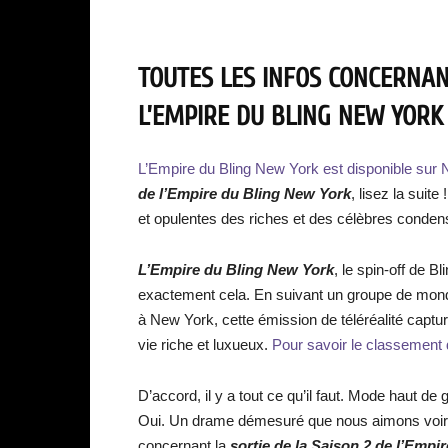
TOUTES LES INFOS CONCERNANT
L’EMPIRE DU BLING NEW YORK 
L’Empire du Bling New York est disponible sur N
de l’Empire du Bling New York
, lisez la sui
et opulentes des riches et des célèbres condens
L’Empire du Bling New York
, le spin-off de B
exactement cela. En suivant un groupe de mond
à New York, cette émission de téléréalité capt
vie riche et luxueux.
Pour savoir le classement d
D’accord, il y a tout ce qu’il faut. Mode haut 
Oui. Un drame démesuré que nous aimons voir ? T
concernant la
sortie de la Saison 2 de l’Empi