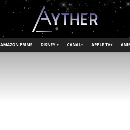
AMAZON PRIME
DISNEY +
CANAL+
APPLE TV+
ANI
Ayther