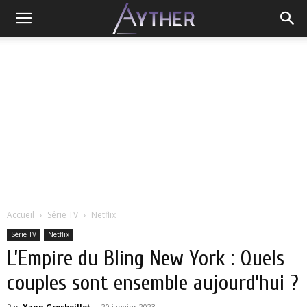
Accueil
Série TV
Netflix
Série TV
Netflix
L’Empire du Bling New York : Quels
couples sont ensemble aujourd’hui ?
Par
Yann Grosboillot
-
20 janvier 2023