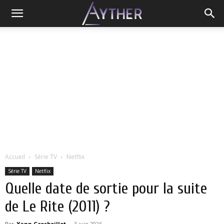
Accueil
Série TV
Netflix
Série TV
Netflix
Quelle date de sortie pour la suite
de Le Rite (2011) ?
Par
Yann Grosboillot
-
3 juin 2026