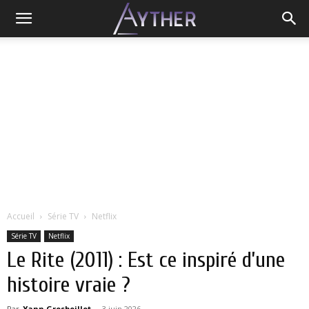
Accueil
Série TV
Netflix
Série TV
Netflix
Le Rite (2011) : Est ce inspiré d’une
histoire vraie ?
Par
Yann Grosboillot
-
3 juin 2026