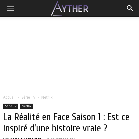
Accueil
Série TV
Netflix
Série TV
Netflix
La Réalité en Face Saison 1 : Est ce
inspiré d’une histoire vraie ?
Par
Yann Grosboillot
-
24 novembre 2021