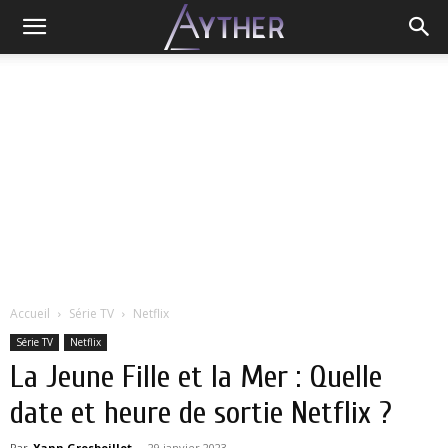
Accueil
Série TV
Netflix
Série TV
Netflix
La Jeune Fille et la Mer : Quelle
date et heure de sortie Netflix ?
Par
Yann Grosboillot
-
29 janvier 2023