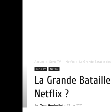
Accueil
Série TV
Netflix
La Grande Bataille des F
Série TV
Netflix
La Grande Bataille 
Netflix ?
Par
Yann Grosboillot
-
27 mai 2020