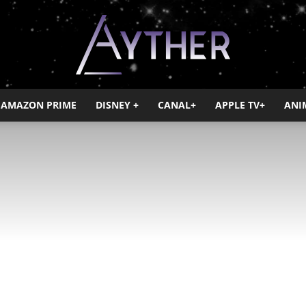
AMAZON PRIME
DISNEY +
CANAL+
APPLE TV+
ANI
Ayther