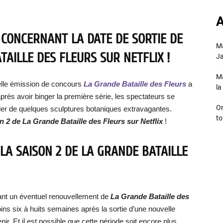
A
 CONCERNANT LA DATE DE SORTIE DE
Ma
TAILLE DES FLEURS SUR NETFLIX !
Ja
Ma
elle émission de concours
La Grande Bataille des Fleurs
a
la 
 après avoir binger la première série, les spectateurs se
On
ler de quelques sculptures botaniques extravagantes.
to
n 2 de La Grande Bataille des Fleurs sur Netflix
!
LA SAISON 2 DE LA GRANDE BATAILLE
ant un éventuel renouvellement de
La Grande Bataille des
s six à huits semaines après la sortie d’une nouvelle
ir. Et il est possible que cette période soit encore plus