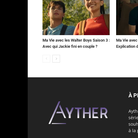
Ma Vie avec les Walter Boys Saison 3 :
Ma Vie avec 
Avec qui Jackie fini en couple ?
Explication de
À 
Ayth
séri
souh
à la