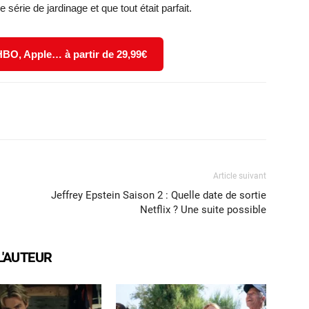
érie de jardinage et que tout était parfait.
 HBO, Apple… à partir de 29,99€
X
WhatsApp
Email
Article suivant
Jeffrey Epstein Saison 2 : Quelle date de sortie
Netflix ? Une suite possible
L'AUTEUR