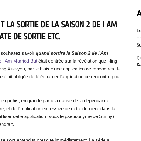
A
 LA SORTIE DE LA SAISON 2 DE I AM
Le
ATE DE SORTIE ETC.
Su
 souhaitez savoir
quand sortira la Saison 2 de I Am
Qu
e I Am Married But
était centrée sur la révélation que I-ling
S
eng Xue-you, par le biais d’une application de rencontres. I-
lle était obligée de télécharger l’application de rencontre pour
able gâchis, en grande partie à cause de la dépendance
 et de l’implication excessive de cette dernière dans la
utiliser cette application (sous le pseudonyme de Sunny)
endrait.
ux se sont entendus presque immédiatement. La série a