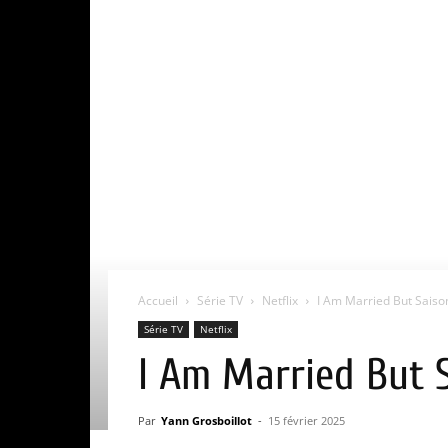
Accueil
Série TV
Netflix
I Am Married But Saison 
Série TV
Netflix
I Am Married But Sa
Par
Yann Grosboillot
-
15 février 2025