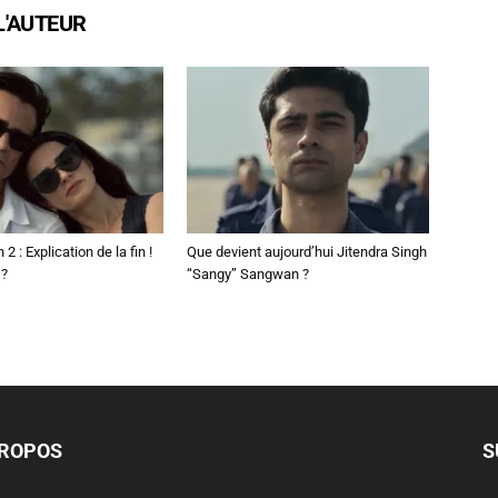
L'AUTEUR
2 : Explication de la fin !
Que devient aujourd’hui Jitendra Singh
 ?
“Sangy” Sangwan ?
PROPOS
S