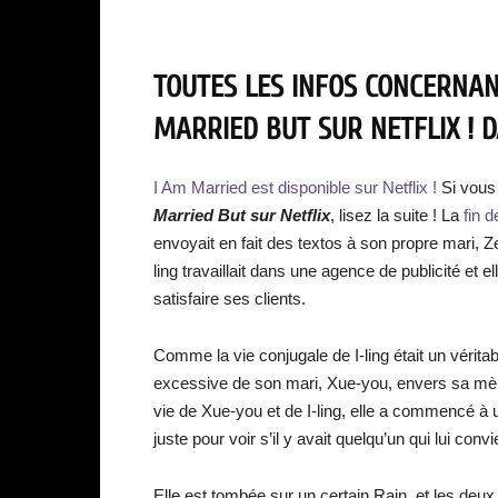
TOUTES LES INFOS CONCERNANT
MARRIED BUT SUR NETFLIX ! D
I Am Married est disponible sur Netflix !
Si vous
Married But sur Netflix
, lisez la suite ! La
fin d
envoyait en fait des textos à son propre mari, Z
ling travaillait dans une agence de publicité et e
satisfaire ses clients.
Comme la vie conjugale de I-ling était un vérit
excessive de son mari, Xue-you, envers sa mère,
vie de Xue-you et de I-ling, elle a commencé à 
juste pour voir s’il y avait quelqu’un qui lui convi
Elle est tombée sur un certain Rain, et les de