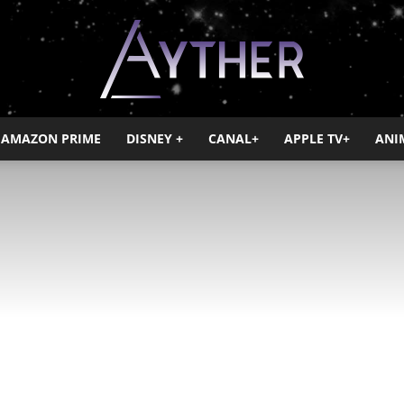
AMAZON PRIME
DISNEY +
CANAL+
APPLE TV+
ANI
Ayther