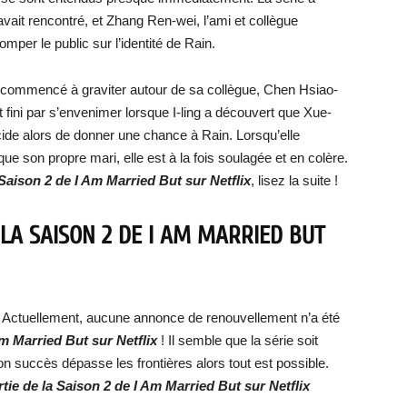
avait rencontré, et Zhang Ren-wei, l’ami et collègue
omper le public sur l’identité de Rain.
commencé à graviter autour de sa collègue, Chen Hsiao-
t fini par s’envenimer lorsque I-ling a découvert que Xue-
cide alors de donner une chance à Rain. Lorsqu’elle
e son propre mari, elle est à la fois soulagée et en colère.
 Saison 2 de I Am Married But sur Netflix
, lisez la suite !
 LA SAISON 2 DE I AM MARRIED BUT
4. Actuellement, aucune annonce de renouvellement n’a été
Am Married But sur Netflix
! Il semble que la série soit
on succès dépasse les frontières alors tout est possible.
rtie de la Saison 2 de I Am Married But sur Netflix