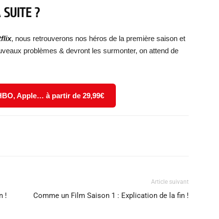
 SUITE ?
flix
, nous retrouverons nos héros de la première saison et
ouveaux problèmes & devront les surmonter, on attend de
 HBO, Apple… à partir de 29,99€
X
WhatsApp
Email
Article suivant
n !
Comme un Film Saison 1 : Explication de la fin !