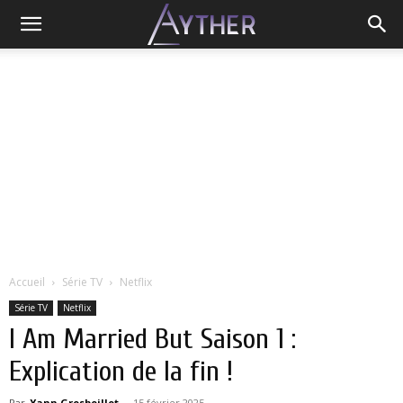
Accueil
Série TV
Netflix
Série TV
Netflix
I Am Married But Saison 1 :
Explication de la fin !
Par
Yann Grosboillot
-
15 février 2025