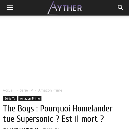
Accueil
Série TV
Amazon Prime
Série TV
Amazon Prime
The Boys : Pourquoi Homelander
tue Supersonic ? Est il mort ?
Par
Yann Grosboillot
-
10 juin 2022