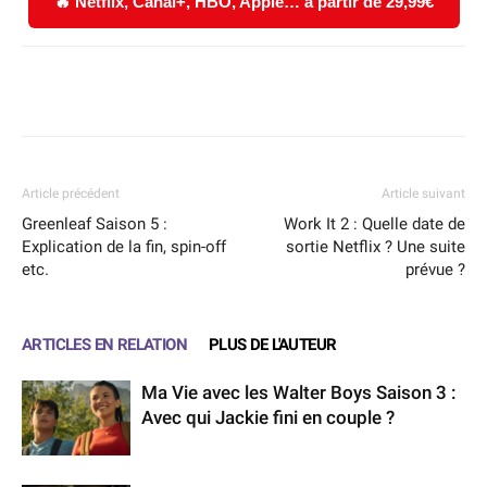
🔥 Netflix, Canal+, HBO, Apple… à partir de 29,99€
Facebook
X
WhatsApp
Email
Article précédent
Article suivant
Greenleaf Saison 5 :
Work It 2 : Quelle date de
Explication de la fin, spin-off
sortie Netflix ? Une suite
etc.
prévue ?
ARTICLES EN RELATION
PLUS DE L'AUTEUR
Ma Vie avec les Walter Boys Saison 3 :
Avec qui Jackie fini en couple ?