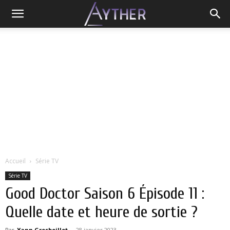
Accueil
Série TV
Série TV
Good Doctor Saison 6 Épisode 11 :
Quelle date et heure de sortie ?
Par
Yann Grosboillot
-
28 janvier 2023