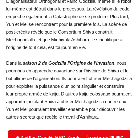
Diagonalisateur Orthogonal et vainc Godzilla, même si le robot
lui-même est détruit dans le processus. La révélation du code
empêche également la Catastrophe de se produire. Plus tard,
Yun et Mei se rencontrent pour la première fois. La scène de
post-crédits révèle que le Consortium Shiva construit
Mechagodzilla, et que Michiyuki Ashihara, le scientifique à
l’origine de tout cela, est toujours en vie.
Dans la
saison 2 de Godzilla l’Origine de l’Invasion
, nous
pourrions en apprendre davantage sur l’histoire de Shiva et le
but ultime de l’organisation. Ils pourraient utiliser Mechagodzilla
pour exploiter la puissance d’un point singulier et construire
leur propre armée de kaiju. D’autres kaiju colossaux pourraient
apparaître, incitant Shiva à utiliser Mechagodzilla contre eux.
Yun et Mei pourraient travailler ensemble pour découvrir les
autres secrets que recèle le travail d’Ashihara.
🔥 Netflix, Canal+, HBO, Apple… à partir de 29,99€