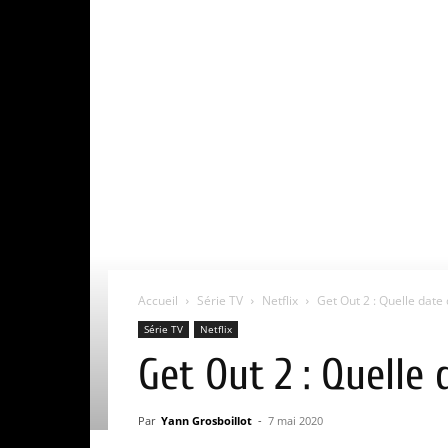
Accueil
Série TV
Netflix
Get Out 2 : Quelle date d
Série TV
Netflix
Get Out 2 : Quelle 
Par
Yann Grosboillot
-
7 mai 2020