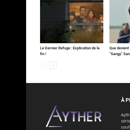
Le Dernier Refuge : Explication de la
Que devient 
fin !
“Sangy” Sa
À 
Ayth
séri
souh