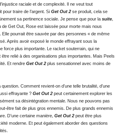
njustice raciale et de complexité. Il ne veut tout
 pour traire de l’argent. Si
Get Out 2
se produit, cela se
tainement sa pertinence sociale. Je pense que pour la
suite
,
du de Get Out, Rose est laissée pour morte mais nous
. Elle pourrait être sauvée par des personnes « de même
essé. Après avoir exposé le monde effrayant sous la
ne force plus importante. Le racket souterrain, qui ne
tre relié à des organisations plus importantes. Mais Peels
lité. Et rendre
Get Out 2
plus sensationnel avec moins de
 la question. Comment revient-on d’une telle brutalité, d’une
aussi effrayante ?
Get Out 2
peut certainement explorer les
isément sa désintégration mentale. Nous ne pouvons pas
peut-être fait de plus gros ennemis. De plus grands ennemis
bare. D’une certaine manière,
Get Out 2
peut être plus
société moderne. Et peut également aborder des questions
ités.