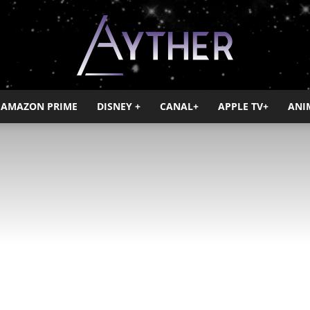
AMAZON PRIME
DISNEY +
CANAL+
APPLE TV+
ANI
Ayther