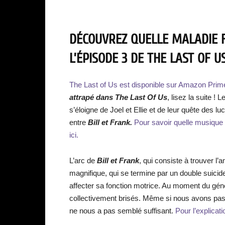
DÉCOUVREZ QUELLE MALADIE F
L’ÉPISODE 3 DE THE LAST OF US
The Last of Us est disponible sur Amazon Prim
attrapé dans The Last Of Us
, lisez la suite !
s’éloigne de Joel et Ellie et de leur quête des lu
entre
Bill et Frank.
Pour savoir quelle musique es
ici.
L’arc de
Bill et Frank
, qui consiste à trouver l
magnifique, qui se termine par un double suicide
affecter sa fonction motrice. Au moment du gén
collectivement brisés. Même si nous avons pa
ne nous a pas semblé suffisant.
Pour l’explicatio