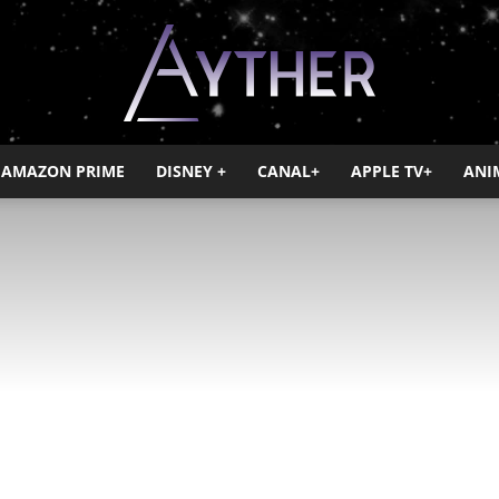
AMAZON PRIME
DISNEY +
CANAL+
APPLE TV+
ANI
Ayther