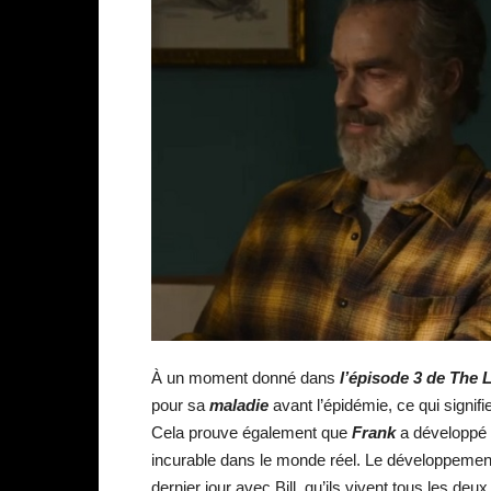
À un moment donné dans
l’épisode 3 de The L
pour sa
maladie
avant l’épidémie, ce qui signif
Cela prouve également que
Frank
a développé
incurable dans le monde réel. Le développemen
dernier jour avec Bill, qu’ils vivent tous les d