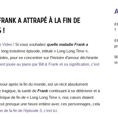
A
RANK A ATTRAPÉ À LA FIN DE
Il
 !
?
Il
e Video !
Si vous souhaitez
quelle maladie Frank a
pr
 Le long troisième épisode, intitulé « Long Long Time »,
St
cioles, pour se concentrer sur l’histoire d’amour déchirante
vr
t jouée au piano par Bill & Frank et sa signification, c’est
’amour après la fin du monde, est un récit absolument
 tragique, la santé de
Frank
continuant à se détériorer et à
érique de fin de « Long Long Time », nos cœurs étaient
ssé presque une heure entière avec ces personnages, cela
n de la fin de l’épisode 3, c’est ici.