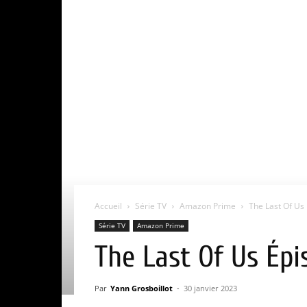
Accueil
Série TV
Amazon Prime
The Last Of Us 
Série TV
Amazon Prime
The Last Of Us Épi
Par
Yann Grosboillot
-
30 janvier 2023