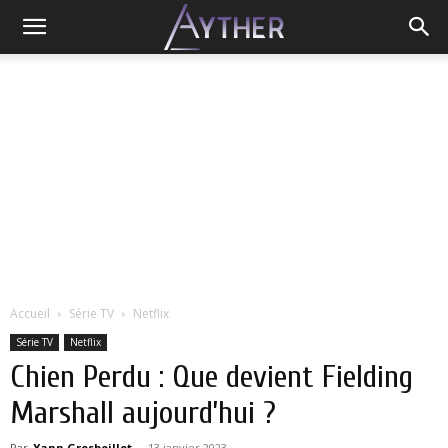
Accueil
Série TV
Netflix
Série TV
Netflix
Chien Perdu : Que devient Fielding
Marshall aujourd’hui ?
Par
Yann Grosboillot
-
13 janvier 2023