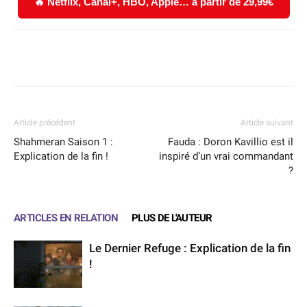
🔥 Netflix, Canal+, HBO, Apple… à partir de 29,99€
Facebook
X
WhatsApp
Email
Article précédent
Article suivant
Shahmeran Saison 1 :
Fauda : Doron Kavillio est il
Explication de la fin !
inspiré d’un vrai commandant
?
ARTICLES EN RELATION
PLUS DE L'AUTEUR
Le Dernier Refuge : Explication de la fin
!