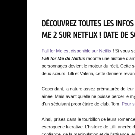
DÉCOUVREZ TOUTES LES INFOS
ME 2 SUR NETFLIX ! DATE DE S
Fall for Me est disponible sur Netflix
! Si vous s
Fall for Me de Netflix
raconte une histoire d’a
personnages devient le moteur du récit. Cette s
deux sœurs, Lilli et Valeria, cette dernière rêv
Cependant, la nature assez prématurée de leur re
aînée. Mais avant qu’elle ne puisse percer le m
d’un séduisant propriétaire de club, Tom.
Pour sa
Ainsi, prises dans le tourbillon de leurs romanc
escroquerie lucrative. L’histoire de Lilli, ancré
confiance, de la manipulation et de l’attirance, 