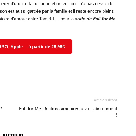
érer d’une certaine facon et on voit qu’il n’a pas cessé de
on est aussi gardée par la famille et il reste encore pleins
istoire d’amour entre Tom & Lilli pour la
suite de Fall for Me
 HBO, Apple… à partir de 29,99€
X
WhatsApp
Email
Article suivant
?
Fall for Me : 5 films similaires à voir absolument
!
L'AUTEUR