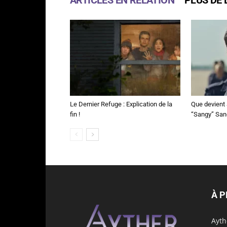
Le Dernier Refuge : Explication de la
Que devient 
fin !
“Sangy” Sa
À 
Ayth