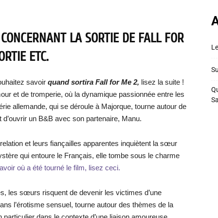
A
 CONCERNANT LA SORTIE DE FALL FOR
Le
ORTIE ETC.
Su
ouhaitez savoir
quand sortira Fall for Me 2,
lisez la suite !
Qu
mour et de tromperie, où la dynamique passionnée entre les
S
érie allemande, qui se déroule à Majorque, tourne autour de
ant d’ouvrir un B&B avec son partenaire, Manu.
lation et leurs fiançailles apparentes inquiètent la sœur
ystère qui entoure le Français, elle tombe sous le charme
voir où a été tourné le film, lisez ceci.
es, les sœurs risquent de devenir les victimes d’une
e dans l’érotisme sensuel, tourne autour des thèmes de la
en particulier dans le contexte d’une liaison amoureuse