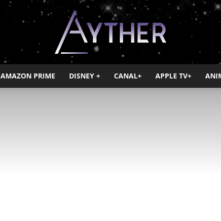
AMAZON PRIME
DISNEY +
CANAL+
APPLE TV+
ANI
Ayther