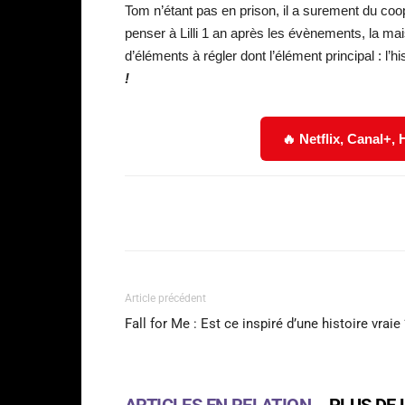
Tom n’étant pas en prison, il a surement du coop
penser à Lilli 1 an après les évènements, la mais
d’éléments à régler dont l’élément principal : l’h
!
🔥 Netflix, Canal+,
Facebook
Partager
Article précédent
Fall for Me : Est ce inspiré d’une histoire vraie 
ARTICLES EN RELATION
PLUS DE 