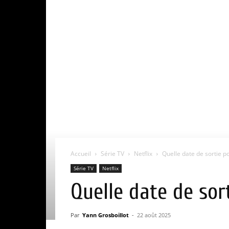
Accueil
Série TV
Netflix
Quelle date de sortie pou
Série TV
Netflix
Quelle date de sort
Par
Yann Grosboillot
-
22 août 2025