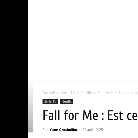
Accueil
Série TV
Netflix
Fall for Me : Est ce insp
Série TV
Netflix
Fall for Me : Est c
Par
Yann Grosboillot
-
22 août 2025