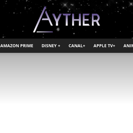
AMAZON PRIME
DISNEY +
CANAL+
APPLE TV+
ANI
Ayther