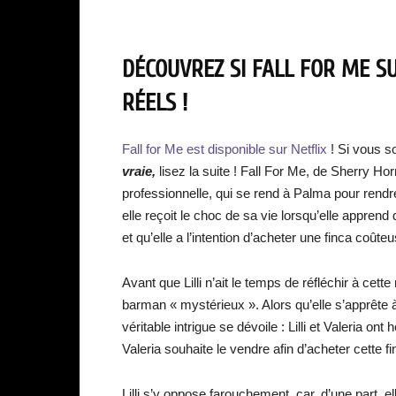
DÉCOUVREZ SI FALL FOR ME SU
RÉELS !
Fall for Me est disponible sur Netflix
! Si vous s
vraie,
lisez la suite ! Fall For Me, de Sherry Horm
professionnelle, qui se rend à Palma pour rendr
elle reçoit le choc de sa vie lorsqu’elle appr
et qu’elle a l’intention d’acheter une finca coût
Avant que Lilli n’ait le temps de réfléchir à cet
barman « mystérieux ». Alors qu’elle s’apprête à 
véritable intrigue se dévoile : Lilli et Valeria 
Valeria souhaite le vendre afin d’acheter cette fi
Lilli s’y oppose farouchement, car, d’une part,