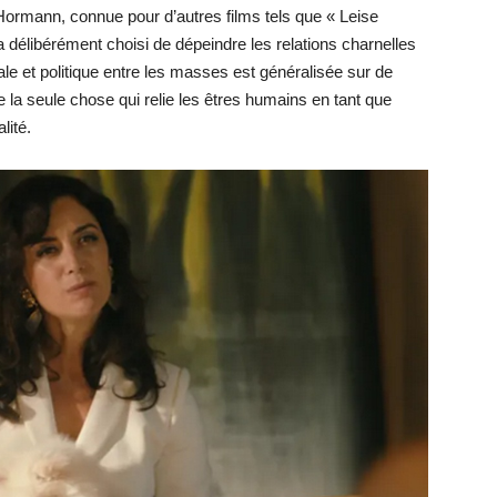
 Hormann, connue pour d’autres films tels que « Leise
a délibérément choisi de dépeindre les relations charnelles
ale et politique entre les masses est généralisée sur de
a seule chose qui relie les êtres humains en tant que
lité.