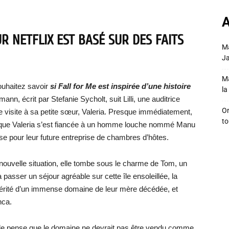
A
R NETFLIX EST BASÉ SUR DES FAITS
Ma
Ja
Ma
ouhaitez savoir
si Fall for Me est inspirée d’une histoire
la 
ann, écrit par Stefanie Sycholt, suit Lilli, une auditrice
On
e visite à sa petite sœur, Valeria. Presque immédiatement,
to
end que Valeria s’est fiancée à un homme louche nommé Manu
euse pour leur future entreprise de chambres d’hôtes.
te nouvelle situation, elle tombe sous le charme de Tom, un
passer un séjour agréable sur cette île ensoleillée, la
ont hérité d’un immense domaine de leur mère décédée, et
nca.
 elle pense que le domaine ne devrait pas être vendu comme