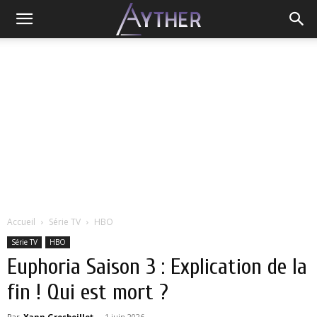
Accueil
Série TV
HBO
Série TV
HBO
Euphoria Saison 3 : Explication de la
fin ! Qui est mort ?
Par
Yann Grosboillot
-
1 juin 2026