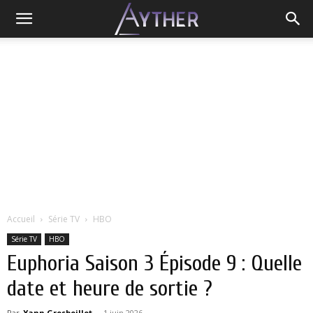
Accueil
Série TV
HBO
Série TV
HBO
Euphoria Saison 3 Épisode 9 : Quelle
date et heure de sortie ?
Par
Yann Grosboillot
-
1 juin 2026