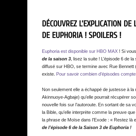
DÉCOUVREZ L’EXPLICATION DE L
DE EUPHORIA ! SPOILERS !
Euphoria est disponible sur HBO MAX
! Si vou
de la saison 3
, lisez la suite ! L’épisode 6 de l
diffusé sur HBO, se termine avec Rue Bennett (
existe.
Pour savoir combien d’épisodes comptera
Non seulement elle a échappé de justesse à la
Akinnuoye-Agbaje) qu’elle pourrait récupérer s
nouvelle fois sur l’autoroute. En sortant de sa 
la Bible, qu’elle interprète comme la preuve que D
la phrase de Moïse dans l’Exode : « Restez là e
de l’épisode 6 de la Saison 3 de Euphoria !