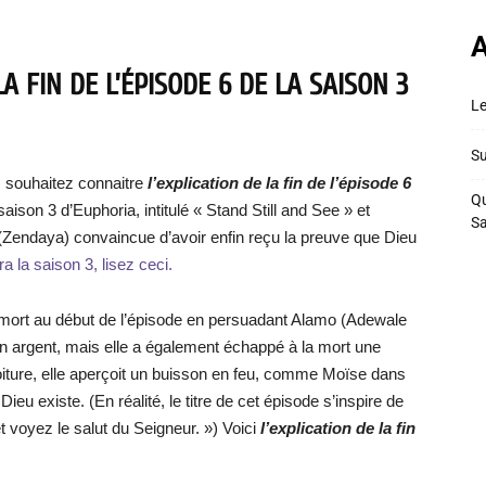
A
A FIN DE L’ÉPISODE 6 DE LA SAISON 3
Le
Su
s souhaitez connaitre
l’explication de la fin de l’épisode 6
Qu
a saison 3 d’Euphoria, intitulé « Stand Still and See » et
S
Zendaya) convaincue d’avoir enfin reçu la preuve que Dieu
 la saison 3, lisez ceci.
 mort au début de l’épisode en persuadant Alamo (Adewale
on argent, mais elle a également échappé à la mort une
voiture, elle aperçoit un buisson en feu, comme Moïse dans
ieu existe. (En réalité, le titre de cet épisode s’inspire de
t voyez le salut du Seigneur. ») Voici
l’explication de la fin