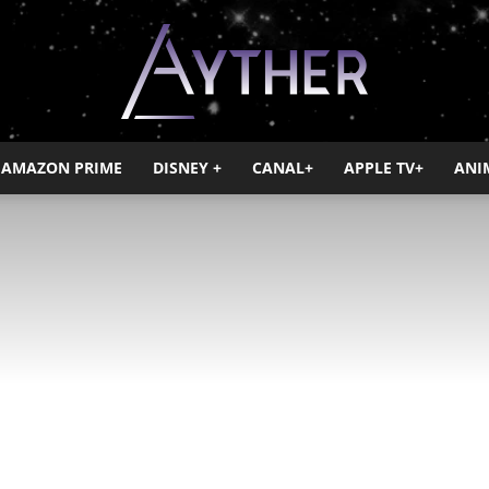
AMAZON PRIME
DISNEY +
CANAL+
APPLE TV+
ANI
Ayther