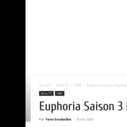
Accueil
Série TV
HBO
Euphoria Saison 3 Épisode 
Série TV
HBO
Euphoria Saison 3 É
Par
Yann Grosboillot
-
18 mai 2026