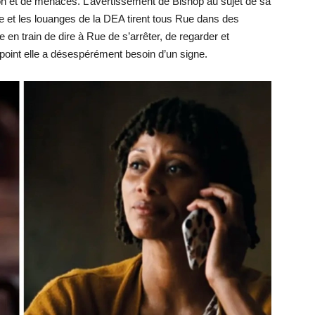
tion et de menaces. L’avertissement de Bishop au sujet de sa
rie et les louanges de la DEA tirent tous Rue dans des
re en train de dire à Rue de s’arrêter, de regarder et
 point elle a désespérément besoin d’un signe.