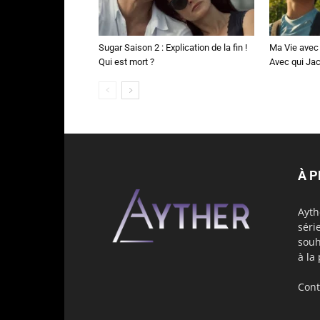
Sugar Saison 2 : Explication de la fin !
Ma Vie avec 
Qui est mort ?
Avec qui Jac
À 
Ayth
séri
souh
à la
Cont