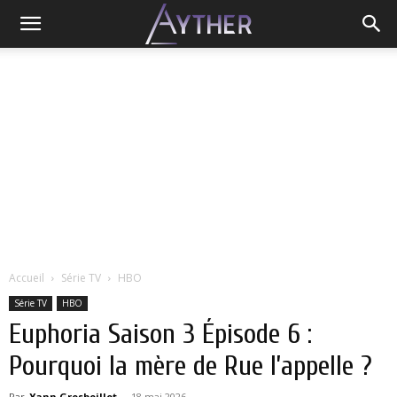
Accueil
Série TV
HBO
Série TV
HBO
Euphoria Saison 3 Épisode 6 :
Pourquoi la mère de Rue l’appelle ?
Par
Yann Grosboillot
-
18 mai 2026