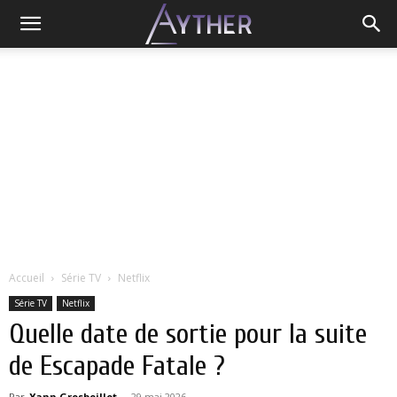
Accueil
Série TV
Netflix
Série TV
Netflix
Quelle date de sortie pour la suite
de Escapade Fatale ?
Par
Yann Grosboillot
-
29 mai 2026