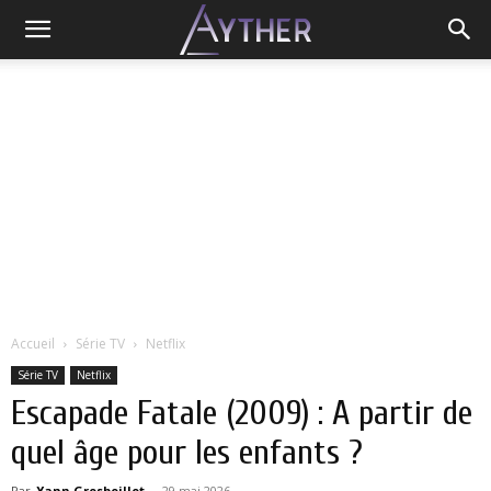
Accueil
Série TV
Netflix
Série TV
Netflix
Escapade Fatale (2009) : A partir de
quel âge pour les enfants ?
Par
Yann Grosboillot
-
29 mai 2026