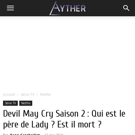
Accueil
Série TV
Netflix
Série TV
Netflix
Devil May Cry Saison 2 : Qui est le
père de Lady ? Est il mort ?
Par
Yann Grosboillot
-
12 mai 2026