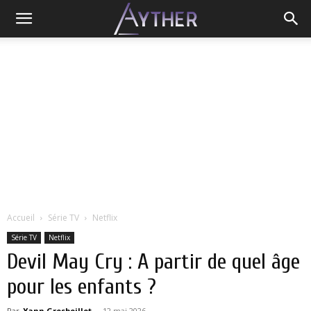
Accueil
Série TV
Netflix
Série TV
Netflix
Devil May Cry : A partir de quel âge
pour les enfants ?
Par
Yann Grosboillot
-
12 mai 2026