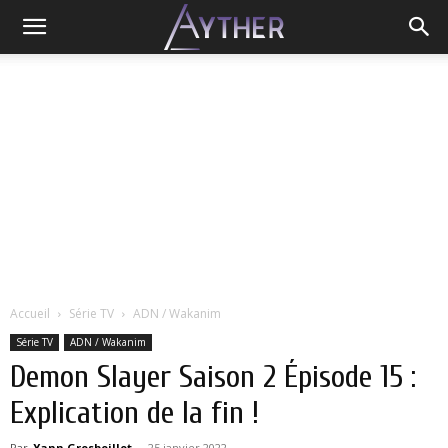
Accueil
Série TV
ADN / Wakanim
Série TV
ADN / Wakanim
Demon Slayer Saison 2 Épisode 15 :
Explication de la fin !
Par
Yann Grosboillot
-
25 janvier 2022