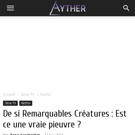
Accueil
Série TV
Netflix
Série TV
Netflix
De si Remarquables Créatures : Est
ce une vraie pieuvre ?
Par
Yann Grosboillot
-
11 mai 2026