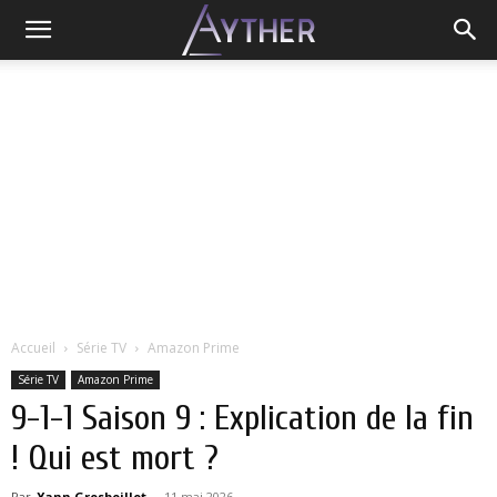
Accueil
Série TV
Amazon Prime
Série TV
Amazon Prime
9-1-1 Saison 9 : Explication de la fin
! Qui est mort ?
Par
Yann Grosboillot
-
11 mai 2026