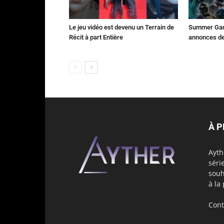
Le jeu vidéo est devenu un Terrain de
Summer Game
Récit à part Entière
annonces des
À 
Ayth
séri
souh
à la
Cont