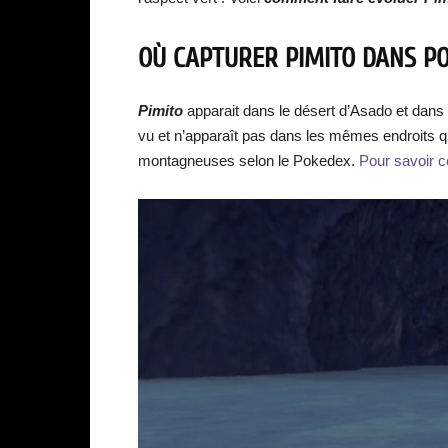
OÙ CAPTURER PIMITO DANS PO
Pimito
apparait dans le désert d’Asado et dans 
vu et n’apparaît pas dans les mêmes endroits qu
montagneuses selon le Pokedex.
Pour savoir c