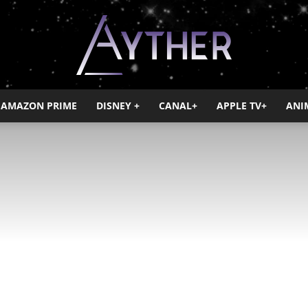
AMAZON PRIME
DISNEY +
CANAL+
APPLE TV+
ANI
Ayther