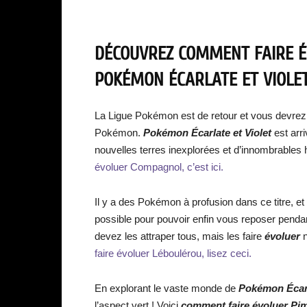
DÉCOUVREZ COMMENT FAIRE ÉV
POKÉMON ÉCARLATE ET VIOLET
La Ligue Pokémon est de retour et vous devrez av
Pokémon.
Pokémon Écarlate et Violet
est arri
nouvelles terres inexplorées et d’innombrables 
évoluer Compagnol, c’est ici.
Il y a des Pokémon à profusion dans ce titre, e
possible pour pouvoir enfin vous reposer pend
devez les attraper tous, mais les faire
évoluer
faire évoluer Léboulérou, lisez ceci.
En explorant le vaste monde de
Pokémon Écarl
l’aspect vert ! Voici
comment faire évoluer Pim