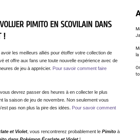
A
OLUER PIMITO EN SCOVILAIN DANS
Ma
 !
Ja
Ma
oir les meilleurs alliés pour étoffer votre collection de
la 
vé et offre aux fans une toute nouvelle expérience avec de
On
heures de jeu à apprécier.
Pour savoir comment faire
to
t vous devrez passer des heures à en collecter le plus
ant la saison de jeu de novembre. Non seulement vous
n’est pas non plus la pire des idées.
Pour savoir comment
ate et Violet
, vous rencontrerez probablement le
Pimito
à
ito dans Pokémon Écarlate et Violet
!