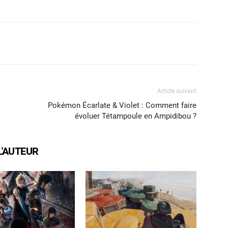
X
WhatsApp
Email
Article suivant
Pokémon Écarlate & Violet : Comment faire
évoluer Tétampoule en Ampidibou ?
L'AUTEUR