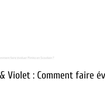
mment faire évoluer Pimito en Scovilain ?
 Violet : Comment faire év