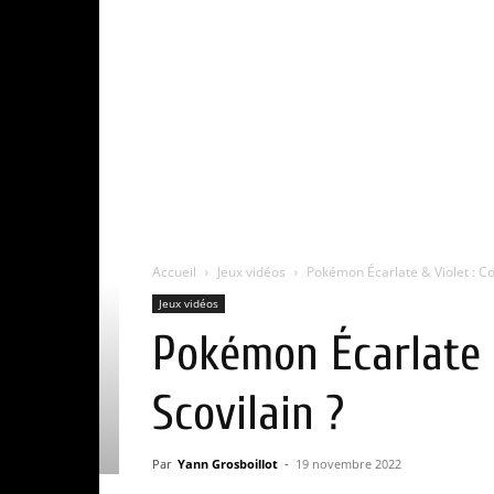
Accueil
Jeux vidéos
Pokémon Écarlate & Violet : Co
Jeux vidéos
Pokémon Écarlate &
Scovilain ?
Par
Yann Grosboillot
-
19 novembre 2022